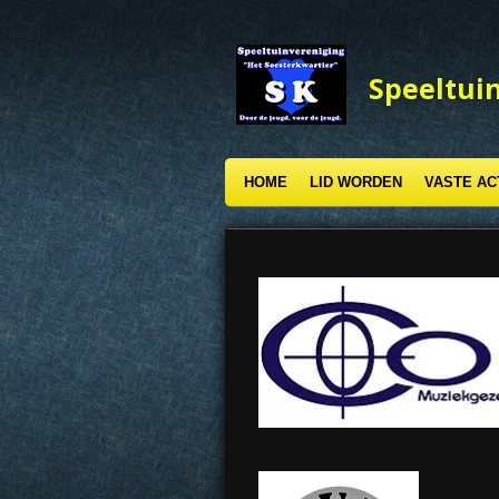
Ga
direct
naar
Speeltuin
de
hoofdinhoud
HOME
LID WORDEN
VASTE AC