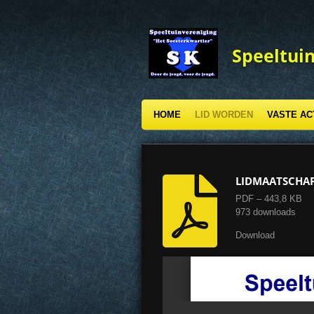
Ga
direct
naar
Speeltuin
de
hoofdinhoud
HOME
LID WORDEN
VASTE AC
LIDMAATSCHAP
PDF – 443,8 KB
973 downloads
Download